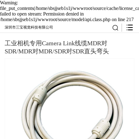
Warning:
file_put_contents(/home/sbsjjseb1s1j/wwwroot/source/cache/license_c
failed to open stream: Permission denied in
/home/sbsjjseb1s1j/wwwroot/source/model/api.class.php on line 217
深圳市三宝视觉科技有限公司
工业相机专用Camera Link线缆MDR对
SDR/MDR对MDR/SDR对SDR直头弯头