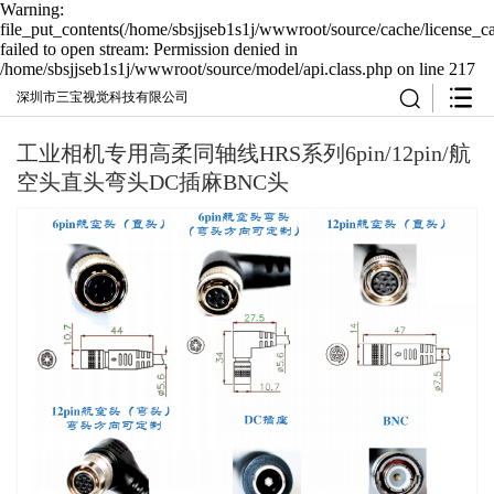
Warning:
file_put_contents(/home/sbsjjseb1s1j/wwwroot/source/cache/license_c
failed to open stream: Permission denied in
/home/sbsjjseb1s1j/wwwroot/source/model/api.class.php on line 217
深圳市三宝视觉科技有限公司
工业相机专用高柔同轴线HRS系列6pin/12pin/航
空头直头弯头DC插麻BNC头