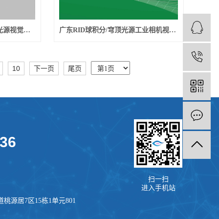
广东SV-FL400300K开孔面光源视觉检测照明用光源
广东RID球积分/穹顶光源工业相机视觉检测设备照明用光大碗光源
1
10
下一页
尾页
936
扫一扫
进入手机站
源居7区15栋1单元801