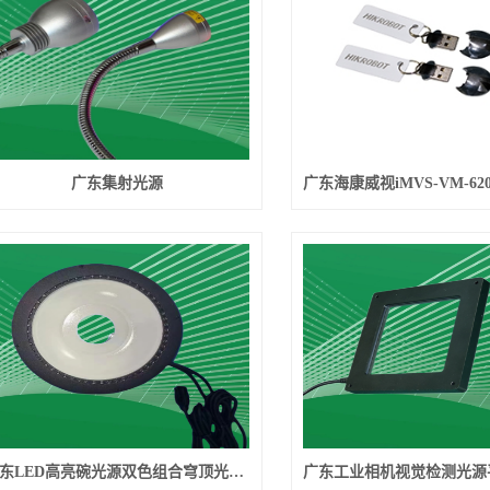
广东集射光源
广东LED高亮碗光源双色组合穹顶光源RID100工业相机视觉设备螺丝零件检测