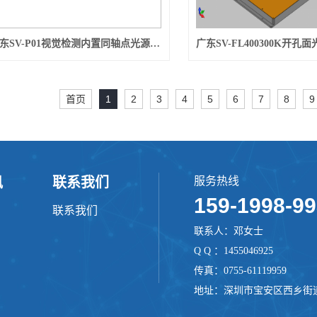
广东SV-P01视觉检测内置同轴点光源高亮晶片检测Mark点定位
首页
1
2
3
4
5
6
7
8
9
讯
联系我们
服务热线
159-1998-9
联系我们
联系人：邓女士
Q Q ：1455046925
传真：0755-61119959
地址：深圳市宝安区西乡街道桃