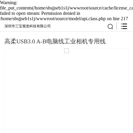
Warning:
file_put_contents(/home/sbsjjseb1s1j/wwwroot/source/cache/license_c
failed to open stream: Permission denied in
/home/sbsjjseb1s1j/wwwroot/source/model/api.class.php on line 217
深圳市三宝视觉科技有限公司
高柔USB3.0 A-B电脑线工业相机专用线