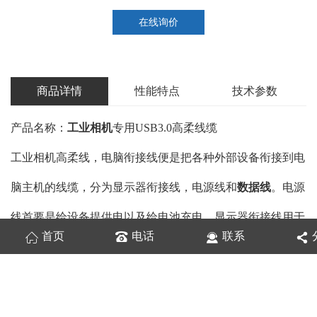
在线询价
商品详情
性能特点
技术参数
产品名称：
工业相机
专用USB3.0高柔线缆
工业相机高柔线，
电脑衔接线
便是把各种外部设备衔接到电
脑主机的线缆，分为显示器衔接线，电源线和
数据线
。电源
线首要是给设备提供电以及给电池充电。显示器衔接线用于
首页
电话
联系
主机显卡输出口或主板显示输出口与显示器输入口衔接。数
据线首要通过电脑串口和并口和USB接口与外部输入、输出
或许存储设备相衔接达到互传信息的意图，例如打印机与电