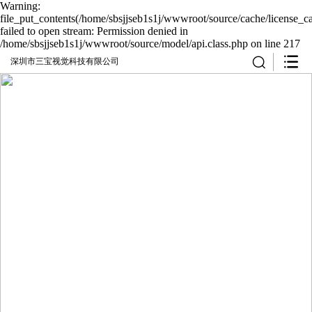
Warning:
file_put_contents(/home/sbsjjseb1s1j/wwwroot/source/cache/license_c
failed to open stream: Permission denied in
/home/sbsjjseb1s1j/wwwroot/source/model/api.class.php on line 217
深圳市三宝视觉科技有限公司