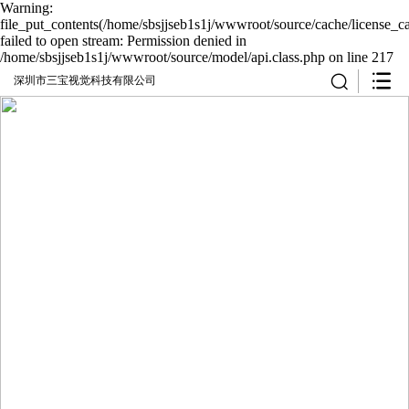
Warning:
file_put_contents(/home/sbsjjseb1s1j/wwwroot/source/cache/license_c
failed to open stream: Permission denied in
/home/sbsjjseb1s1j/wwwroot/source/model/api.class.php on line 217
深圳市三宝视觉科技有限公司