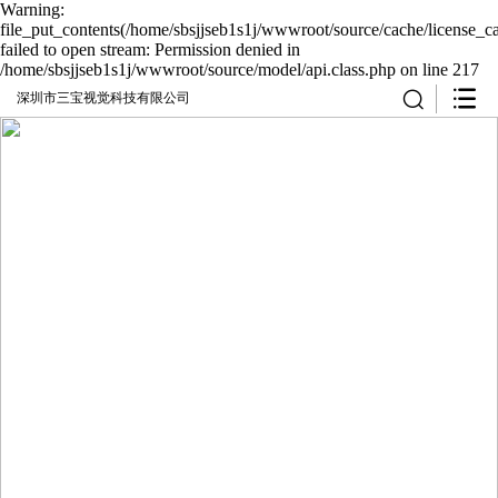
Warning:
file_put_contents(/home/sbsjjseb1s1j/wwwroot/source/cache/license_c
failed to open stream: Permission denied in
/home/sbsjjseb1s1j/wwwroot/source/model/api.class.php on line 217
深圳市三宝视觉科技有限公司